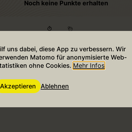
Noch keine Punkte erhalten
face_4
timer
2m
ab 6 Jahren
ilf uns dabei, diese App zu verbessern. Wir
Tour starten
erwenden Matomo für anonymisierte Web-
tatistiken ohne Cookies.
Mehr Infos
26 Insekten erwarten Dich
Akzeptieren
Ablehnen