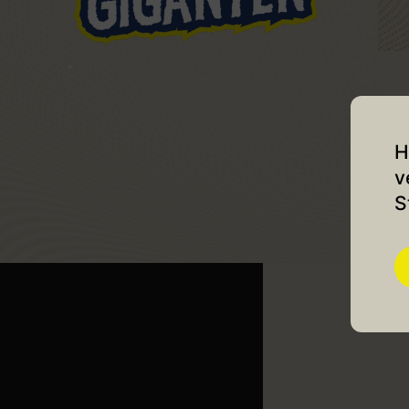
H
v
S